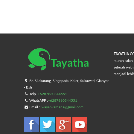
TAYATHA 
Tayatha
murah salah 
sebuah web s
menjadi lebi
Br. Silakarang, Singapadu Kaler, Sukawati, Gianyar
- Bali
Telp.
+6287860344551
WhatsAPP :
+6287860344551
Email :
iwayankardana@gmail.com