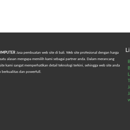
L
COMPUTER
Jasa pembuatan web site di bali. Web site profesional dengan harga
satu alasan mengapa memilih kami sebagai partner anda. Dalam merancang
B
ite kami sangat memperhatikan detail teknologi terkini, sehingga web site anda
B
h berkualitas dan powerfull.
L
T
J
J
w