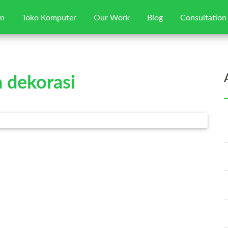
gn
Toko Komputer
Our Work
Blog
Consultation
Home
a dekorasi
Jasa Web Desain
Toko Komputer
Our Works
Blog
Consultation