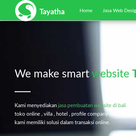
Home
Jasa Web Desi
Tayatha
We make smart
website
Kami menyediakan
jasa pembuatan website di bali
untu
toko online , villa , hotel , profile company dan restaur
kami memiliki solusi dalam transaksi online.