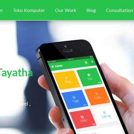
gn
Toko Komputer
Our Work
Blog
Consultation
Home
Jasa Web Desain
Toko Komputer
Tayatha
Our Works
Blog
k tour travel ,
ant
Consultation