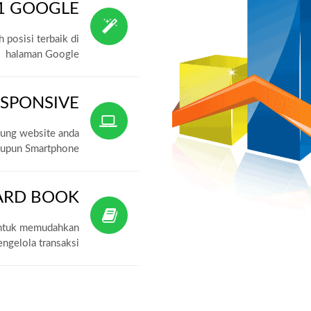
I 1 GOOGLE
 posisi terbaik di
halaman Google
ESPONSIVE
jung website anda
aupun Smartphone
ARD BOOK
 untuk memudahkan
ngelola transaksi