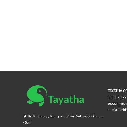
TAYATHA 
Tayatha
murah salah 
sebuah web s
menjadi lebi
Br. Silakarang, Singapadu Kaler, Sukawati, Gianyar
- Bali