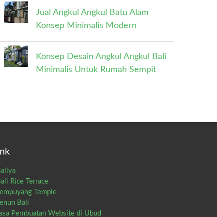
Jual Angkul Angkul Batu Alam
Konsep Minimalis Modern
Konsep Desain Angkul Angkul Bali
Minimalis Untuk Rumah Sempit
ink
aliya
ali Rice Terrace
empuyang Temple
enun Bali
asa Pembuatan Website di Ubud