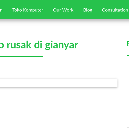
gn
Toko Komputer
Our Work
Blog
Consultation
Home
p rusak di gianyar
Jasa Web Desain
Toko Komputer
Our Works
Blog
Consultation