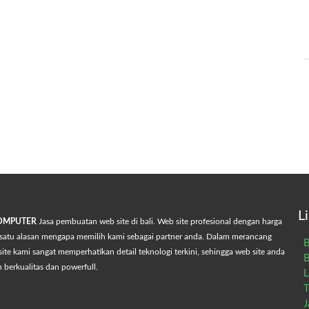
Contact
L
COMPUTER
Jasa pembuatan web site di bali. Web site profesional dengan harga
satu alasan mengapa memilih kami sebagai partner anda. Dalam merancang
B
ite kami sangat memperhatikan detail teknologi terkini, sehingga web site anda
B
h berkualitas dan powerfull.
L
T
J