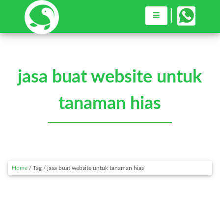
×
|
Home
jasa buat website untuk
Jasa Web Desain
tanaman hias
Toko Komputer
Our Works
Blog
Home
/ Tag / jasa buat website untuk tanaman hias
Consultation