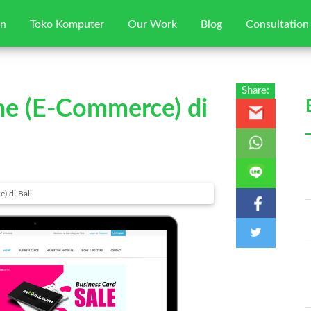
gn
Toko Komputer
Our Work
Blog
Consultation
Home
Share:
ne (E-Commerce) di
Jasa Web Desain
Toko Komputer
Our Works
) di Bali
Blog
Consultation