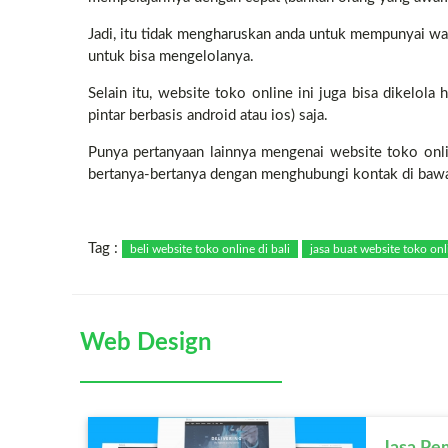
Jadi, itu tidak mengharuskan anda untuk mempunyai w
untuk bisa mengelolanya.
Selain itu, website toko online ini juga bisa dikelo
pintar berbasis android atau ios) saja.
Punya pertanyaan lainnya mengenai website toko onli
bertanya-bertanya dengan menghubungi kontak di bawa
Tag :
beli website toko online di bali
jasa buat website toko onli
Web Design
Jasa Pe