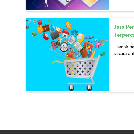
Jasa Pe
Terperc
Hampir ber
secara onl