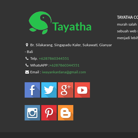
TAYATHA 
Tayatha
murah salah 
sebuah web s
menjadi lebi
Br. Silakarang, Singapadu Kaler, Sukawati, Gianyar
- Bali
Telp.
+6287860344551
WhatsAPP :
+6287860344551
Email :
iwayankardana@gmail.com