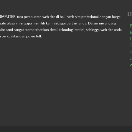
L
COMPUTER
Jasa pembuatan web site di bali. Web site profesional dengan harga
satu alasan mengapa memilih kami sebagai partner anda. Dalam merancang
B
ite kami sangat memperhatikan detail teknologi terkini, sehingga web site anda
B
h berkualitas dan powerfull.
L
T
J
J
w