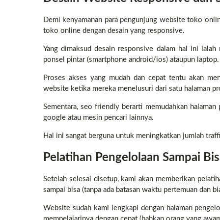
Demi kenyamanan para pengunjung website toko onlin
toko online dengan desain yang responsive.
Yang dimaksud desain responsive dalam hal ini iala
ponsel pintar (smartphone android/ios) ataupun laptop.
Proses akses yang mudah dan cepat tentu akan men
website ketika mereka menelusuri dari satu halaman pr
Sementara, seo friendly berarti memudahkan halaman 
google atau mesin pencari lainnya.
Hal ini sangat berguna untuk meningkatkan jumlah traf
Pelatihan Pengelolaan Sampai Bis
Setelah selesai disetup, kami akan memberikan pelati
sampai bisa (tanpa ada batasan waktu pertemuan dan bi
Website sudah kami lengkapi dengan halaman pengelola
mempelajarinya dengan cepat (bahkan orang yang awam