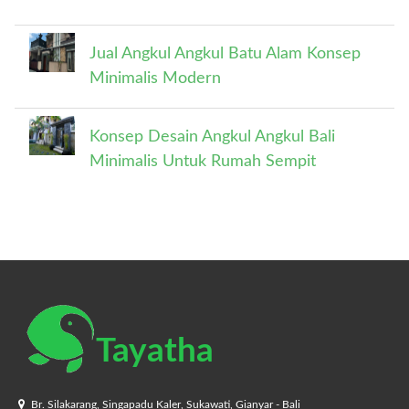
Jual Angkul Angkul Batu Alam Konsep
Minimalis Modern
Konsep Desain Angkul Angkul Bali
Minimalis Untuk Rumah Sempit
Tayatha
Br. Silakarang, Singapadu Kaler, Sukawati, Gianyar - Bali