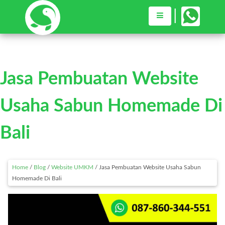
×
|
Home
Jasa Pembuatan Website
Jasa Web Desain
Usaha Sabun Homemade Di
Toko Komputer
Bali
Our Works
Home
/
Blog
/
Website UMKM
/
Jasa Pembuatan Website Usaha Sabun
Blog
Homemade Di Bali
Consultation