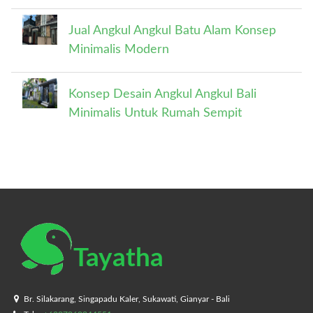
Jual Angkul Angkul Batu Alam Konsep
Minimalis Modern
Konsep Desain Angkul Angkul Bali
Minimalis Untuk Rumah Sempit
Tayatha
Br. Silakarang, Singapadu Kaler, Sukawati, Gianyar - Bali