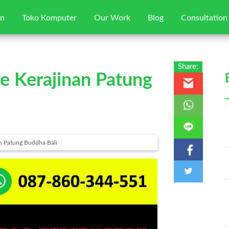
gn
Toko Komputer
Our Work
Blog
Consultation
Home
Share:
e Kerajinan Patung
Jasa Web Desain
Toko Komputer
Our Works
n Patung Buddha Bali
Blog
Consultation