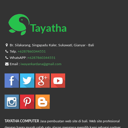
Tayatha
Br. Silakarang, Singapadu Kaler, Sukawati, Gianyar - Bali
Telp.
+6287860344551
WhatsAPP :
+6287860344551
Email :
iwayankardana@gmail.com
TAYATHA COMPUTER
Jasa pembuatan web site di bali. Web site profesional
dengan harga murah salah satu alasan mengapa memilih kami sebagai partner