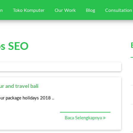
gn
Toko Komputer
Our Work
Blog
Consultation
Home
ps SEO
Jasa Web Desain
Toko Komputer
Our Works
r and travel bali
tour package holidays 2018 ..
Blog
Baca Selengkapnya
Consultation