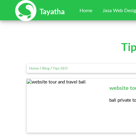
Home
Jasa Web Desi
Tayatha
Ti
Home
/
Blog
/
Tips SEO
website tou
bali private 